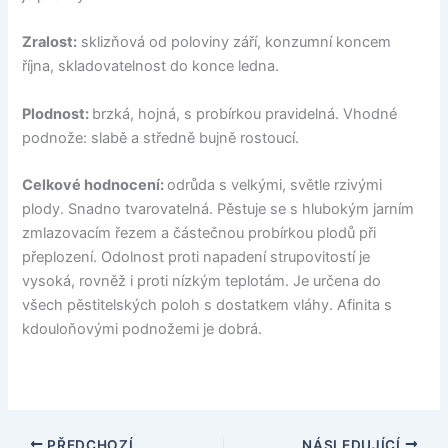
Zralost:
sklizňová od poloviny září, konzumní koncem
října, skladovatelnost do konce ledna.
Plodnost:
brzká, hojná, s probírkou pravidelná. Vhodné
podnože: slabě a středně bujně rostoucí.
Celkové hodnocení:
odrůda s velkými, světle rzivými
plody. Snadno tvarovatelná. Pěstuje se s hlubokým jarním
zmlazovacím řezem a částečnou probírkou plodů při
přeplození. Odolnost proti napadení strupovitostí je
vysoká, rovněž i proti nízkým teplotám. Je určena do
všech pěstitelských poloh s dostatkem vláhy. Afinita s
kdouloňovými podnožemi je dobrá.
PŘEDCHOZÍ
NÁSLEDUJÍCÍ