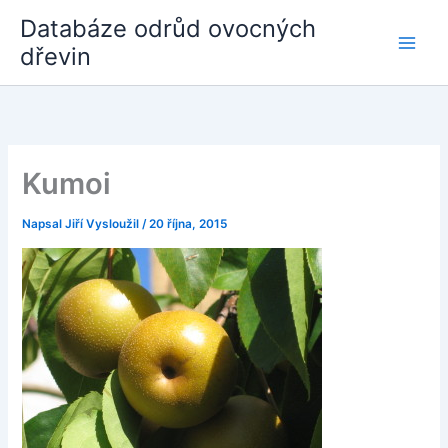
Přeskočit
Databáze odrůd ovocných
na
dřevin
obsah
Kumoi
Napsal
Jiří Vysloužil
/
20 října, 2015