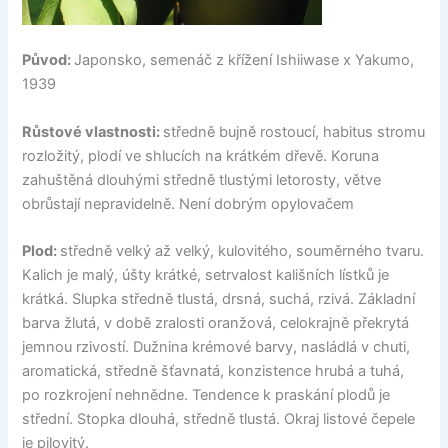
Původ:
Japonsko, semenáč z křížení Ishiiwase x Yakumo,
1939
Růstové vlastnosti:
středně bujně rostoucí, habitus stromu
rozložitý, plodí ve shlucích na krátkém dřevě. Koruna
zahuštěná dlouhými středně tlustými letorosty, větve
obrůstají nepravidelně. Není dobrým opylovačem
Plod:
středně velký až velký, kulovitého, souměrného tvaru.
Kalich je malý, úšty krátké, setrvalost kališních lístků je
krátká. Slupka středně tlustá, drsná, suchá, rzivá. Základní
barva žlutá, v době zralosti oranžová, celokrajně překrytá
jemnou rzivostí. Dužnina krémové barvy, nasládlá v chuti,
aromatická, středně šťavnatá, konzistence hrubá a tuhá,
po rozkrojení nehnědne. Tendence k praskání plodů je
střední. Stopka dlouhá, středně tlustá. Okraj listové čepele
je pilovitý.