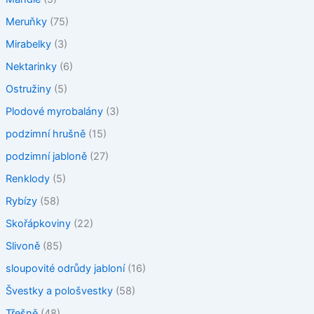
Meruňky
(75)
Mirabelky
(3)
Nektarinky
(6)
Ostružiny
(5)
Plodové myrobalány
(3)
podzimní hrušně
(15)
podzimní jabloně
(27)
Renklody
(5)
Rybízy
(58)
Skořápkoviny
(22)
Slivoně
(85)
sloupovité odrůdy jabloní
(16)
Švestky a pološvestky
(58)
Třešně
(48)