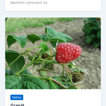
letošních výhonech na
Maliny
Granát