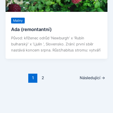
Maliny
Ada (remontantní)
Původ: kříženec odrůd ’Newburgh’ x ’Rubín
bulharský’ x ’Ljulin ’, Slovensko. Zrání: první sběr
nastává koncem srpna. Růst/habitus stromu: vytváří
1
2
Následující
→