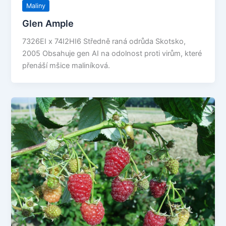
Maliny
Glen Ample
7326EI x 74I2HI6 Středně raná odrůda Skotsko,
2005 Obsahuje gen AI na odolnost proti virům, které
přenáší mšice maliníková.