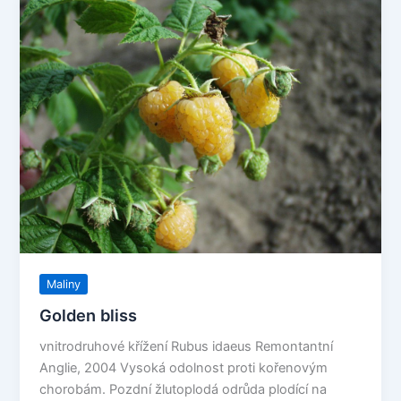
Maliny
Golden bliss
vnitrodruhové křížení Rubus idaeus Remontantní
Anglie, 2004 Vysoká odolnost proti kořenovým
chorobám. Pozdní žlutoplodá odrůda plodící na