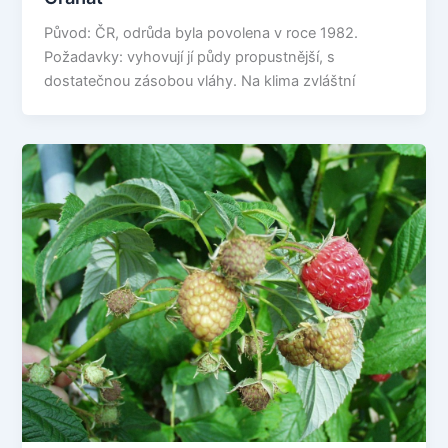
Původ: ČR, odrůda byla povolena v roce 1982.
Požadavky: vyhovují jí půdy propustnější, s
dostatečnou zásobou vláhy. Na klima zvláštní