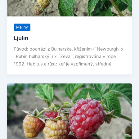
Maliny
Ljulin
Původ: pochází z Bulharska, křížením (´Newburgh´x
´Rubín bulharský´) x ´Zeva´, registrována v roce
1992. Habitus a růst: keř je vzpřímený, středně