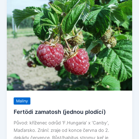
Maliny
Fertödi zamatosh (jednou plodící)
Původ: kříženec odrůd ’F.Hungaria’ x ’Canby’,
Maďarsko. Zrání: zraje od konce června do 2.
dekády července. Růst/habitus stromu: keř je