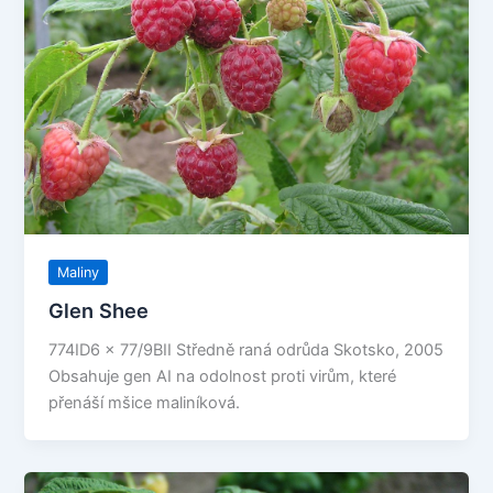
Maliny
Glen Shee
774ID6 x 77/9BII Středně raná odrůda Skotsko, 2005
Obsahuje gen AI na odolnost proti virům, které
přenáší mšice maliníková.