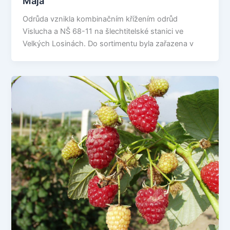
Mája
Odrůda vznikla kombinačním křížením odrůd
Vislucha a NŠ 68-11 na šlechtitelské stanici ve
Velkých Losinách. Do sortimentu byla zařazena v