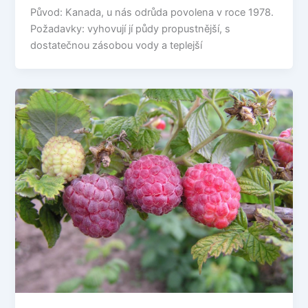
Původ: Kanada, u nás odrůda povolena v roce 1978.
Požadavky: vyhovují jí půdy propustnější, s
dostatečnou zásobou vody a teplejší