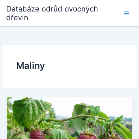
Přeskočit
Databáze odrůd ovocných
na
dřevin
obsah
Maliny