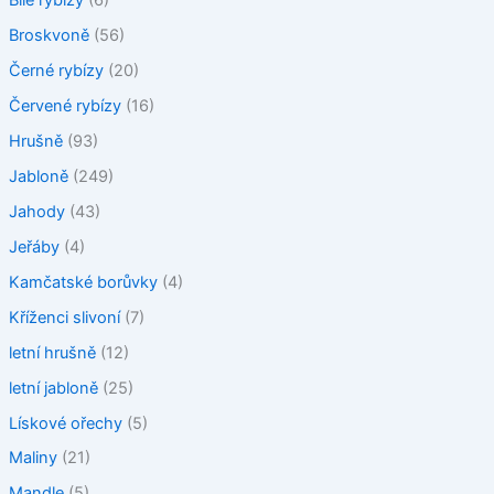
Bílé rybízy
(6)
Broskvoně
(56)
Černé rybízy
(20)
Červené rybízy
(16)
Hrušně
(93)
Jabloně
(249)
Jahody
(43)
Jeřáby
(4)
Kamčatské borůvky
(4)
Kříženci slivoní
(7)
letní hrušně
(12)
letní jabloně
(25)
Lískové ořechy
(5)
Maliny
(21)
Mandle
(5)