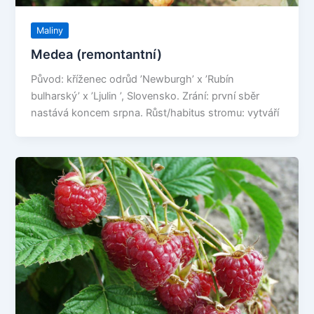
Maliny
Medea (remontantní)
Původ: kříženec odrůd ’Newburgh’ x ’Rubín
bulharský’ x ’Ljulin ’, Slovensko. Zrání: první sběr
nastává koncem srpna. Růst/habitus stromu: vytváří