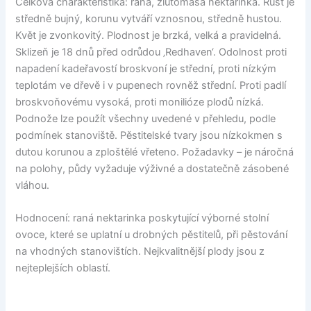
Celková charakteristika: raná, žlutomasá nektarinka. Růst je
středně bujný, korunu vytváří vznosnou, středně hustou.
Květ je zvonkovitý. Plodnost je brzká, velká a pravidelná.
Sklizeň je 18 dnů před odrůdou ‚Redhaven‘. Odolnost proti
napadení kadeřavostí broskvoní je střední, proti nízkým
teplotám ve dřevě i v pupenech rovněž střední. Proti padlí
broskvoňovému vysoká, proti monilióze plodů nízká.
Podnože lze použít všechny uvedené v přehledu, podle
podmínek stanoviště. Pěstitelské tvary jsou nízkokmen s
dutou korunou a zploštělé vřeteno. Požadavky – je náročná
na polohy, půdy vyžaduje výživné a dostatečně zásobené
vláhou.
Hodnocení: raná nektarinka poskytující výborné stolní
ovoce, které se uplatní u drobných pěstitelů, při pěstování
na vhodných stanovištích. Nejkvalitnější plody jsou z
nejteplejších oblastí.