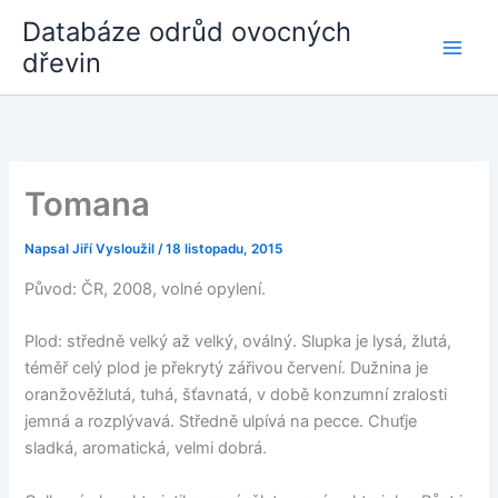
Přeskočit
Databáze odrůd ovocných
na
dřevin
obsah
Tomana
Napsal
Jiří Vysloužil
/
18 listopadu, 2015
Původ: ČR, 2008, volné opylení.
Plod: středně velký až velký, oválný. Slupka je lysá, žlutá,
téměř celý plod je překrytý zářivou červení. Dužnina je
oranžověžlutá, tuhá, šťavnatá, v době konzumní zralosti
jemná a rozplývavá. Středně ulpívá na pecce. Chuťje
sladká, aromatická, velmi dobrá.