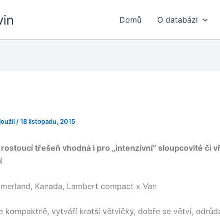
vin
Domů
O databázi
loužil
/
18 listopadu, 2015
ostoucí třešeň vhodná i pro „intenzivní“ sloupcovité či v
í
erland, Kanada, Lambert compact x Van
e kompaktně, vytváří kratší větvičky, dobře se větví, odrůd