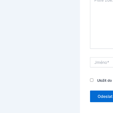
zde…
Jméno*
Uložit do