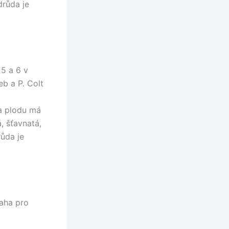
drůda je
5 a 6 v
eb a P. Colt
ka plodu má
, šťavnatá,
růda je
laha pro