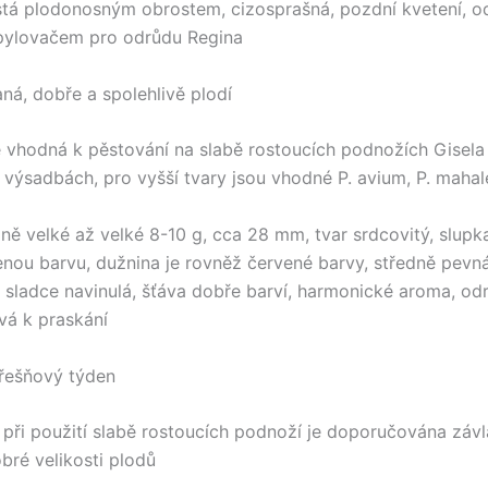
tá plodonosným obrostem, cizosprašná, pozdní kvetení, o
ylovačem pro odrůdu Regina
ná, dobře a spolehlivě plodí
 vhodná k pěstování na slabě rostoucích podnožích Gisela 
h výsadbách, pro vyšší tvary jsou vhodné P. avium, P. mahal
ně velké až velké 8-10 g, cca 28 mm, tvar srdcovitý, slup
nou barvu, dužnina je rovněž červené barvy, středně pevná
, sladce navinulá, šťáva dobře barví, harmonické aroma, od
ivá k praskání
řešňový týden
při použití slabě rostoucích podnoží je doporučována záv
bré velikosti plodů