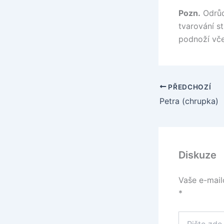
Pozn.
Odrůda
tvarování s
podnoží vče
PŘEDCHOZÍ
Petra (chrupka)
Diskuze
Vaše e-mail
*
Pište