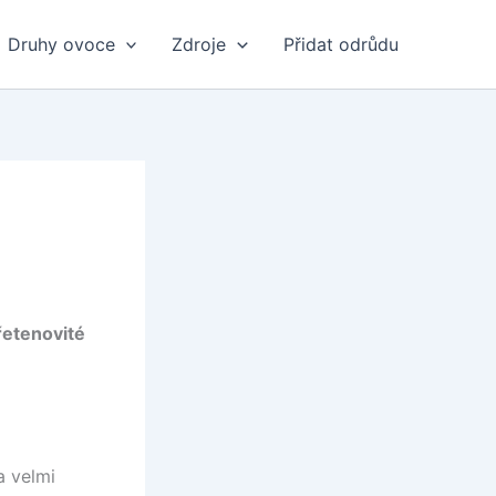
Druhy ovoce
Zdroje
Přidat odrůdu
řetenovité
a velmi