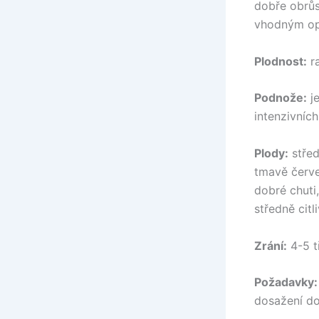
dobře obrůs
vhodným op
Plodnost:
ra
Podnože:
je
intenzivníc
Plody:
střed
tmavě červe
dobré chuti
středně citl
Zrání:
4-5 t
Požadavky:
dosažení do