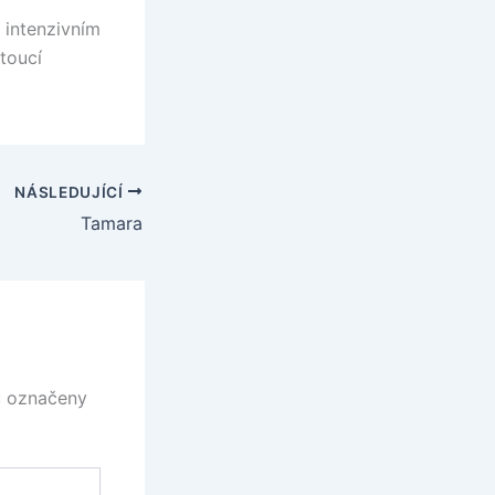
 intenzivním
toucí
NÁSLEDUJÍCÍ
Tamara
u označeny