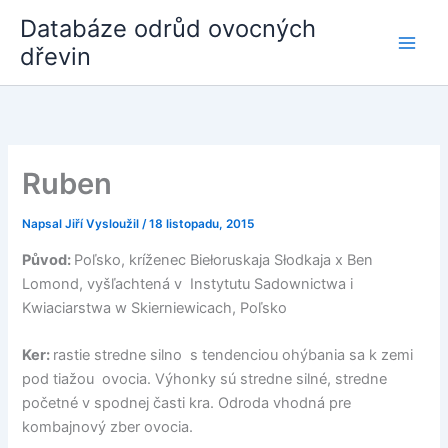
Přeskočit
Databáze odrůd ovocných
na
dřevin
obsah
Ruben
Napsal
Jiří Vysloužil
/
18 listopadu, 2015
Původ:
Poľsko, kríženec Biełoruskaja Słodkaja x Ben
Lomond, vyšľachtená v Instytutu Sadownictwa i
Kwiaciarstwa w Skierniewicach, Poľsko
Ker:
rastie stredne silno s tendenciou ohýbania sa k zemi
pod tiažou ovocia. Výhonky sú stredne silné, stredne
početné v spodnej časti kra. Odroda vhodná pre
kombajnový zber ovocia.