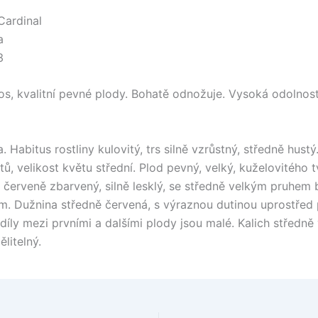
Cardinal
a
3
s, kvalitní pevné plody. Bohatě odnožuje. Vysoká odolnost 
 Habitus rostliny kulovitý, trs silně vzrůstný, středně hustý
stů, velikost květu střední. Plod pevný, velký, kuželovitého t
červeně zbarvený, silně lesklý, se středně velkým pruhem
m. Dužnina středně červená, s výraznou dutinou uprostřed 
íly mezi prvními a dalšími plody jsou malé. Kalich středně 
litelný.