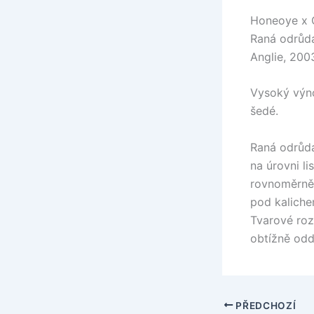
Honeoye x 
Raná odrůd
Anglie, 200
Vysoký výno
šedé.
Raná odrůda.
na úrovni li
rovnoměrně 
pod kaliche
Tvarové rozd
obtížně oddě
PŘEDCHOZÍ