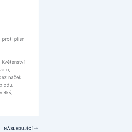
proti plísni
. Květenství
varu,
 bez nažek
plodu.
velký,
NÁSLEDUJÍCÍ