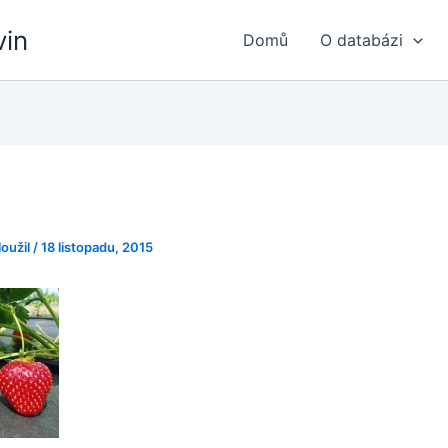
vin
Domů
O databázi
loužil
/
18 listopadu, 2015