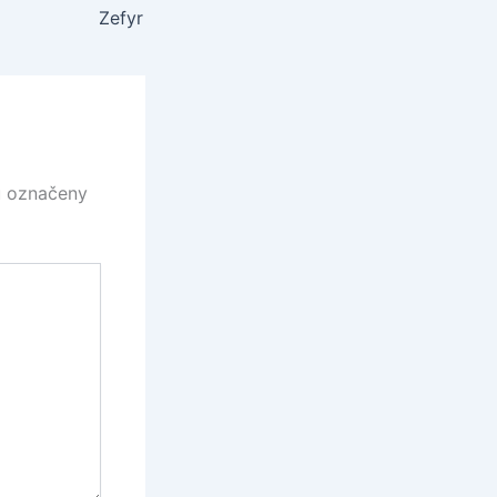
Zefyr
u označeny