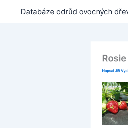
Přeskočit
Databáze odrůd ovocných dře
na
obsah
Rosie
Napsal
Jiří Vys