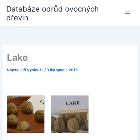
Přeskočit
Databáze odrůd ovocných
na
dřevin
obsah
Lake
Napsal
Jiří Vysloužil
/
3 listopadu, 2015