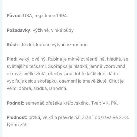
Původ:
USA, registrace 1994.
Požadavky:
výživné, vlhké půdy
Růst:
střední, korunu vytváří vznosnou.
Plod:
velký, oválný. Rubina je mírně zvrásně-ná, hladká, se
světlejšími tečkami. Skořápka je hladká, jemně vzorovaná,
okrově světle žlutá, ořechy jsou dobře luštitelné. Jádro
vyplňuje celou skořápku, osemení je tmavě žluté. Chuť je
velmi dobrá, sladká, lahodná.
Podnož:
semenáč ořešáku královského. Tvar: VK, PK.
Plodnost:
brzká, velká a pravidelná. Zrání: dozrává ve 2.-3.
týdnu září.