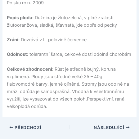
Polsku roku 2009
Popis plodu:
Dužnina je žlutozelená, v plné zralosti
žlutooranžová, sladká, šťavnatá, jde dobře od pecky
Zrání:
Dozrává v II. polovině července.
Odolnost:
tolerantní šarce, celkově dosti odolná chorobám
Celkové zhodnocení:
Růst je středně bujný, koruna
vzpřímená. Plody jsou středně velké 25 – 40g,
fialovomodré barvy, jemně ojíněné. Stromy jsou odolné na
mráz, odrůda je samosprašná. Vhodná k všestrannému
využití, lze vysazovat do všech poloh.Perspektivní, raná,
velkoplodá odrůda.
PŘEDCHOZÍ
NÁSLEDUJÍCÍ