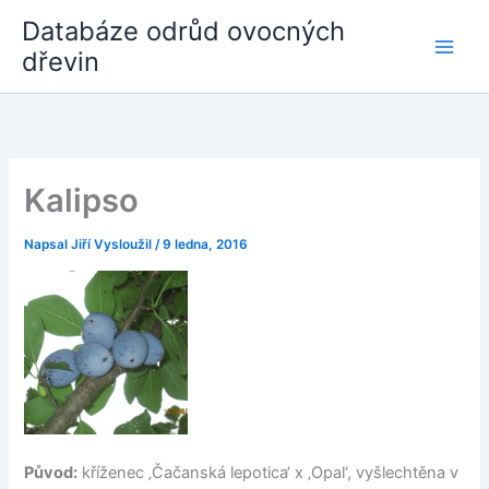
Přeskočit
Databáze odrůd ovocných
na
dřevin
obsah
Kalipso
Napsal
Jiří Vysloužil
/
9 ledna, 2016
Původ:
kříženec ‚Čačanská lepotica‘ x ‚Opal‘, vyšlechtěna v