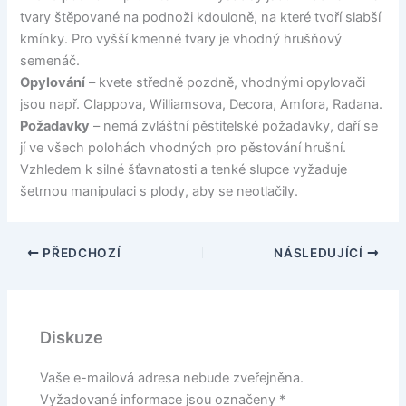
tvary štěpované na podnoži kdouloně, na které tvoří slabší
kmínky. Pro vyšší kmenné tvary je vhodný hrušňový
semenáč.
Opylování
– kvete středně pozdně, vhodnými opylovači
jsou např. Clappova, Williamsova, Decora, Amfora, Radana.
Požadavky
– nemá zvláštní pěstitelské požadavky, daří se
jí ve všech polohách vhodných pro pěstování hrušní.
Vzhledem k silné šťavnatosti a tenké slupce vyžaduje
šetrnou manipulaci s plody, aby se neotlačily.
PŘEDCHOZÍ
NÁSLEDUJÍCÍ
Diskuze
Vaše e-mailová adresa nebude zveřejněna.
Vyžadované informace jsou označeny
*