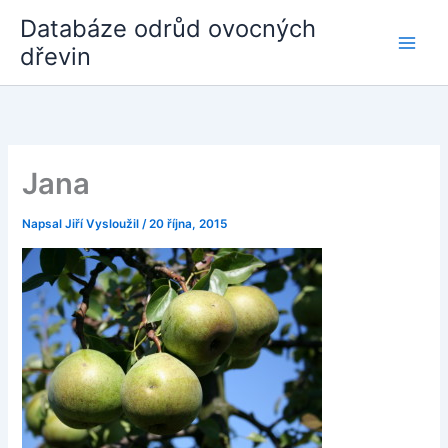
Přeskočit
Databáze odrůd ovocných
na
dřevin
obsah
Jana
Napsal
Jiří Vysloužil
/
20 října, 2015