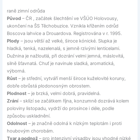
raně zimní odrůda
Původ
– ČR , začátek šlechtění ve VŠÚO Holovousy,
ukončení na ŠS Těchobuzice. Vznikla křížením odrůd
Boscova lahvice a Drouardova. Registrována v r. 1995.
Plody
– jsou větší až velké, široce kónické. Slupka je
hladká, tenká, nazelenalá, s jemně rzivými lenticelami.
Dužnina je nažloutlá, při dozrání velmi jemná, máslovitá,
silně šťavnatá. Chuť je navinule sladká, aromatická,
výborná.
Růst
– je střední, vytváří menší široce kuželovité koruny,
dobře obrůstá plodonosným obrostem.
Plodnost
– je brzká, velmi dobrá, pravidelná.
Zrání
– sklízí se začátkem října, konzumně dozrává kolem
poloviny listopadu, vydrží do prosince i déle, podle
způsobu uskladnění.
Odolnost
– je značně odolná k nízkým teplotám i proti
houbovým chorobám.
Tvar a podnož
– pro intenzivní výsadby jsou vhodné nízké