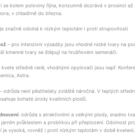
zí se kolem poloviny října, konzumně dozrává v prosinci až 
nora, v chladírně do března.
je značně odolná k nízkým teplotám i proti strupovitosti
nož
– pro intenzivní výsadby jsou vhodné nízké tvary na po
ší kmenné tvary se štěpují na hrušňovém semenáči.
 kvete středně raně, vhodnými opylovači jsou např. Konfer
hemica, Astra.
– odrůda není pěstitelsky zvláště náročná. V teplých středn
sahuje bohaté úrody kvalitních plodů.
dnocení:
odrůda s atraktivními a velkými plody, snadno tva
s jarním průklestem a probírkou při přeplození. Odolnost pr
tí je vysoká, rovněž i proti nízkým teplotám v době kvetení