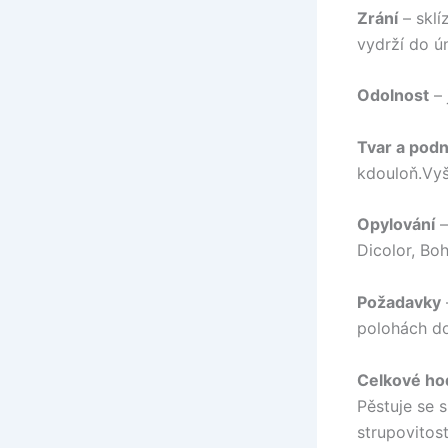
Zrání
– sklí
vydrží do ú
Odolnost
– 
Tvar a pod
kdouloň.Vyš
Opylování
–
Dicolor, Bo
Požadavky
polohách do
Celkové ho
Pěstuje se 
strupovitos