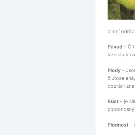
zimní odrůd
Původ
– ČR 
Vznikla kří
Plody
– Jsou
žlutozelená
dozrání zna
Růst
– je si
plodonosný
Plodnost
– 