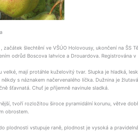
a
, začátek šlechtění ve VŠÚO Holovousy, ukončení na ŠS T
žením odrůd Boscova lahvice a Drouardova. Registrována v r
 velké, mají protáhle kuželovitý tvar. Slupka je hladká, lesk
, někdy s náznakem načervenalého líčka. Dužnina je žlutavá,
čně šťavnatá. Chuť je příjemně navinule sladká.
lnější, tvoří rozložitou široce pyramidální korunu, větve dob
m obrostem.
do plodnosti vstupuje raně, plodnost je vysoká a pravidelná