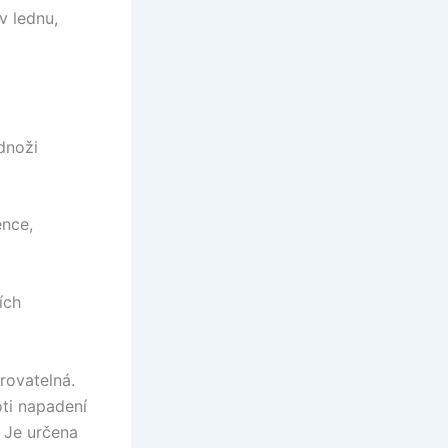
v lednu,
dnoži
ence,
ích
rovatelná.
oti napadení
. Je určena