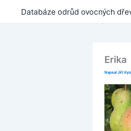
Přeskočit
Databáze odrůd ovocných dře
na
obsah
Erika
Napsal
Jiří Vys