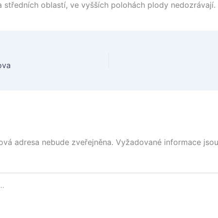
a středních oblastí, ve vyšších polohách plody nedozrávají.
ova
ová adresa nebude zveřejněna.
Vyžadované informace jso