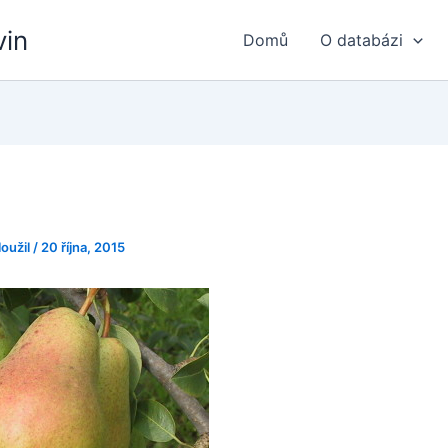
vin
Domů
O databázi
loužil
/
20 října, 2015