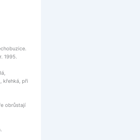
ěchobuzice.
. 1995.
lá,
 křehká, při
ře obrůstají
.