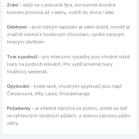
Zrání
– sklízí se v polovině října, konzumně dozrává
koncem prosince až v lednu, vydrží do února i déle.
Odolnost
– proti nízkým teplotám je velmi dobrá, rovněž je
značně odolná k houbovým chorobám, vyniká zdravým
tmavým olistěním.
Tvar a podnož
– pro intenzivní výsadby jsou vhodné nízké
tvary na podnoži kdouloň. Pro vyšší kmenné tvary
hrušňový semenáč.
Opylování
– kvete raně, vhodnými opylovači jsou např.
Červencová, Alfa, Laura, Grosdemange.
Požadavky
– je středně náročná na polohu, dobře se daří
ve výhřevných úrodných půdách, a dobrou zásobou půdní
vláhy.