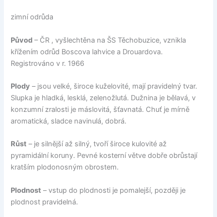
zimní odrůda
Původ
– ČR , vyšlechtěna na ŠS Těchobuzice, vznikla
křížením odrůd Boscova lahvice a Drouardova.
Registrováno v r. 1966
Plody
– jsou velké, široce kuželovité, mají pravidelný tvar.
Slupka je hladká, lesklá, zelenožlutá. Dužnina je bělavá, v
konzumní zralosti je máslovitá, šťavnatá. Chuť je mírně
aromatická, sladce navinulá, dobrá.
Růst
– je silnější až silný, tvoří široce kulovité až
pyramidální koruny. Pevné kosterní větve dobře obrůstají
kratším plodonosným obrostem.
Plodnost
– vstup do plodnosti je pomalejší, později je
plodnost pravidelná.