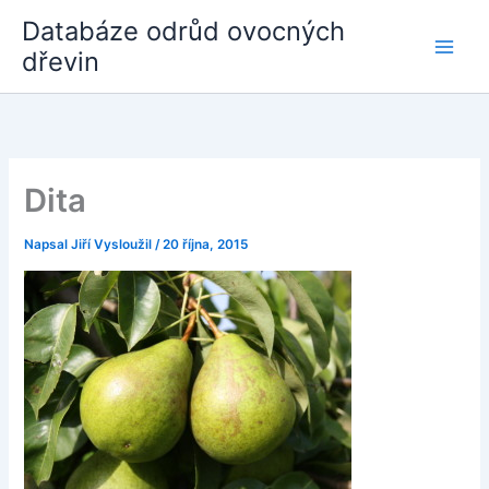
Přeskočit
Databáze odrůd ovocných
na
dřevin
obsah
Dita
Napsal
Jiří Vysloužil
/
20 října, 2015