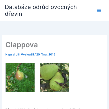
Přeskočit
Databáze odrůd ovocných
na
dřevin
obsah
Clappova
Napsal
Jiří Vysloužil
/
20 října, 2015