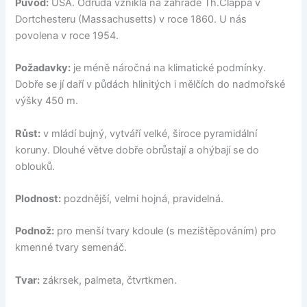
Původ:
USA. Odrůda vznikla na zahradě Th.Clappa v
Dortchesteru (Massachusetts) v roce 1860. U nás
povolena v roce 1954.
Požadavky:
je méně náročná na klimatické podmínky.
Dobře se jí daří v půdách hlinitých i mělčích do nadmořské
výšky 450 m.
Růst:
v mládí bujný, vytváří velké, široce pyramidální
koruny. Dlouhé větve dobře obrůstají a ohýbají se do
oblouků.
Plodnost:
pozdnější, velmi hojná, pravidelná.
Podnož:
pro menší tvary kdoule (s mezištěpováním) pro
kmenné tvary semenáč.
Tvar:
zákrsek, palmeta, čtvrtkmen.