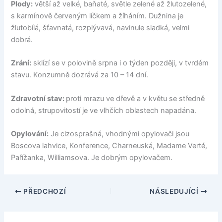
Plody:
větší až velké, baňaté, světle zelené až žlutozelené,
s karmínově červeným líčkem a žíháním. Dužnina je
žlutobílá, šťavnatá, rozplývavá, navinule sladká, velmi
dobrá.
Zrání:
sklízí se v polovině srpna i o týden později, v tvrdém
stavu. Konzumně dozrává za 10 – 14 dní.
Zdravotní stav:
proti mrazu ve dřevě a v květu se středně
odolná, strupovitostí je ve vlhčích oblastech napadána.
Opylování:
Je cizosprašná, vhodnými opylovači jsou
Boscova lahvice, Konference, Charneuská, Madame Verté,
Pařížanka, Williamsova. Je dobrým opylovačem.
PŘEDCHOZÍ
NÁSLEDUJÍCÍ