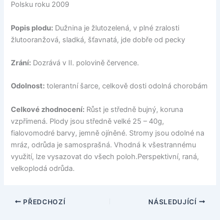
Polsku roku 2009
Popis plodu:
Dužnina je žlutozelená, v plné zralosti
žlutooranžová, sladká, šťavnatá, jde dobře od pecky
Zrání:
Dozrává v II. polovině července.
Odolnost:
tolerantní šarce, celkově dosti odolná chorobám
Celkové zhodnocení:
Růst je středně bujný, koruna
vzpřímená. Plody jsou středně velké 25 – 40g,
fialovomodré barvy, jemně ojíněné. Stromy jsou odolné na
mráz, odrůda je samosprašná. Vhodná k všestrannému
využití, lze vysazovat do všech poloh.Perspektivní, raná,
velkoplodá odrůda.
PŘEDCHOZÍ
NÁSLEDUJÍCÍ