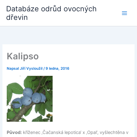
Přeskočit
Databáze odrůd ovocných
na
dřevin
obsah
Kalipso
Napsal
Jiří Vysloužil
/
9 ledna, 2016
Původ:
kříženec ‚Čačanská lepotica‘ x ‚Opal‘, vyšlechtěna v