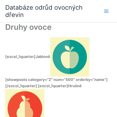
Přeskočit
Databáze odrůd ovocných
na
dřevin
obsah
Druhy ovoce
[ezcol_1quarter]Jabloně
[showposts category=“2″ num=“500″ orderby=“name“]
[/ezcol_1quarter] [ezcol_1quarter]Hrušně