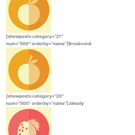
[showposts category=“21″
num=“500″ orderby=“name“]Broskvoně
[showposts category=“20″
num=“500″ orderby=“name“]Jahody