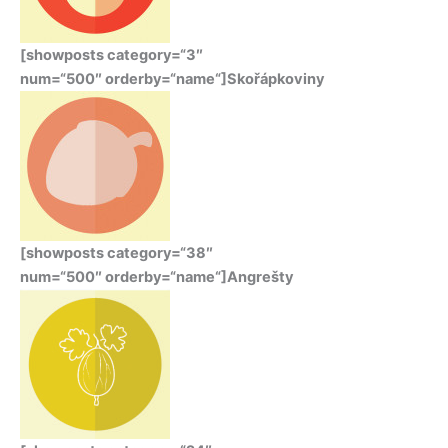
[showposts category=“3″
num=“500″ orderby=“name“]Skořápkoviny
[showposts category=“38″
num=“500″ orderby=“name“]Angrešty