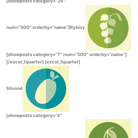
[showposts category=“24″
num=“500″ orderby=“name“]Rybízy
[showposts category=“7″ num=“500″ orderby=“name“]
[/ezcol_1quarter] [ezcol_1quarter]
Slivoně
[showposts category=“4″