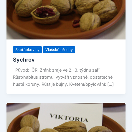
Skořápkoviny
Vlašské ořechy
Sychrov
Původ: ČR. Zrání: zraje ve 2.-3. týdnu září
Růst/habitus stromu: vytváří vznosné, dostatečně
husté koruny. Růst je bujný. Kvetení/opylování: […]