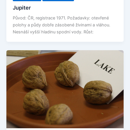
Jupiter
Původ: ČR, registrace 1971. Požadavky: otevřené
polohy a půdy dobře zásobené živinami a vláhou.
Nesnáší vyšší hladinu spodní vody. Růst: