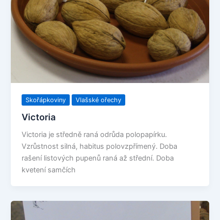
Skořápkoviny
Vlašské ořechy
Victoria
Victoria je středně raná odrůda polopapírku.
Vzrůstnost silná, habitus polovzpřímený. Doba
rašení listových pupenů raná až střední. Doba
kvetení samčích