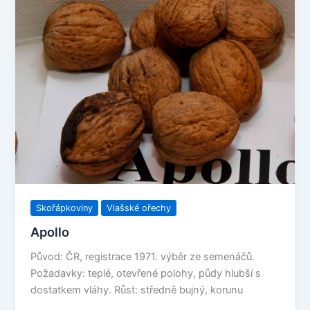
Skořápkoviny
Vlašské ořechy
Apollo
Původ: ČR, registrace 1971. výběr ze semenáčů.
Požadavky: teplé, otevřené polohy, půdy hlubší s
dostatkem vláhy. Růst: středně bujný, korunu