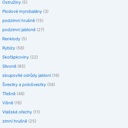
Ostružiny
(5)
Plodové myrobalány
(3)
podzimní hrušně
(15)
podzimní jabloně
(27)
Renklody
(5)
Rybízy
(58)
Skořápkoviny
(22)
Slivoně
(85)
sloupovité odrůdy jabloní
(16)
Švestky a pološvestky
(58)
Třešně
(48)
Višně
(16)
Vlašské ořechy
(11)
zimní hrušně
(25)