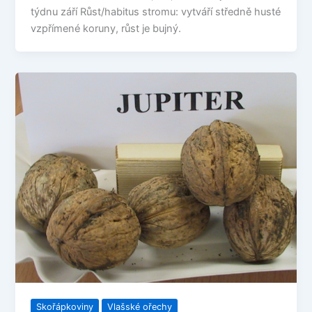
týdnu září Růst/habitus stromu: vytváří středně husté
vzpřímené koruny, růst je bujný.
Skořápkoviny
Vlašské ořechy