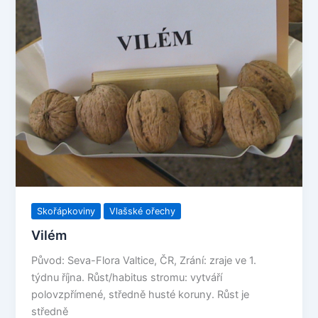
Skořápkoviny
Vlašské ořechy
Vilém
Původ: Seva-Flora Valtice, ČR, Zrání: zraje ve 1.
týdnu října. Růst/habitus stromu: vytváří
polovzpřímené, středně husté koruny. Růst je
středně