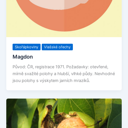
Skořápkoviny
Vlašské ořechy
Magdon
Původ: ČR, registrace 1971. Požadavky: otevřené,
mírně svažité polohy a hlubší, vlhké půdy. Nevhodné
jsou polohy s výskytem jarních mrazíků.