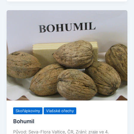
Skořápkoviny
Vlašské ořechy
Bohumil
Původ: Seva-Flora Valtice, ČR, Zrání: zraje ve 4.