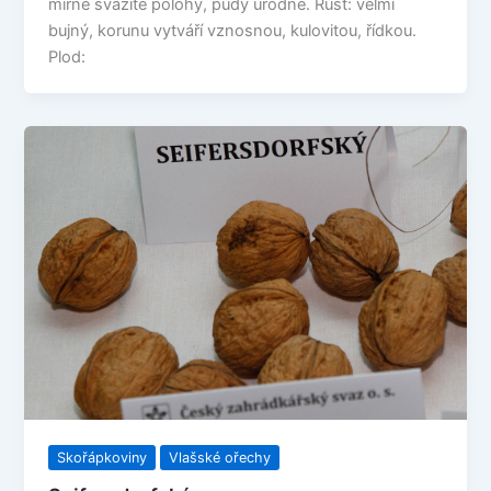
mírně svažité polohy, půdy úrodné. Růst: velmi
bujný, korunu vytváří vznosnou, kulovitou, řídkou.
Plod:
Skořápkoviny
Vlašské ořechy