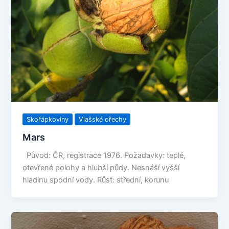
Skořápkoviny
Vlašské ořechy
Mars
Původ: ČR, registrace 1976. Požadavky: teplé,
otevřené polohy a hlubší půdy. Nesnáší vyšší
hladinu spodní vody. Růst: střední, korunu