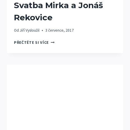
Svatba Mirka a Jonáš
Rekovice
Od
Jiří Vysloužil
3 července, 2017
SVATBA
PŘEČTĚTE SI VÍCE
MIRKA
A
JONÁŠ
REKOVICE