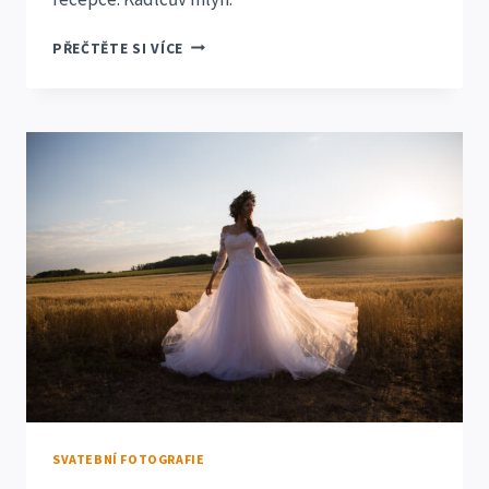
SVATBA
PŘEČTĚTE SI VÍCE
ELIŠKA
A
LUKÁŠ
BRNO
LÍŠEŇ
SVATEBNÍ FOTOGRAFIE