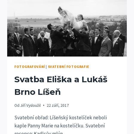
FOTOGRAFOVÁNÍ
|
SVATEBNÍ FOTOGRAFIE
Svatba Eliška a Lukáš
Brno Líšeň
Od
Jiří Vysloužil
22 září, 2017
Svatební obřad: Líšeňský kostelíček neboli
kaple Panny Marie na kostelíčku. Svatební
recepce: Kadlcův mlýn.