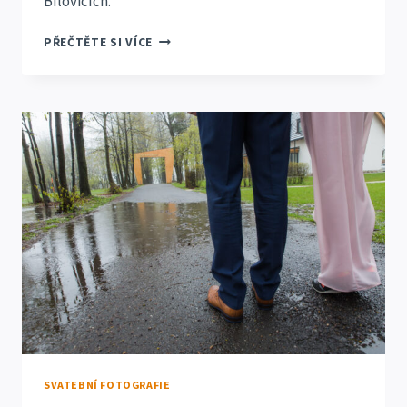
Bílovicích.
SVATBA
PŘEČTĚTE SI VÍCE
JANA
A
DRIES
VELKÉ
BÍLOVICE
SVATEBNÍ FOTOGRAFIE