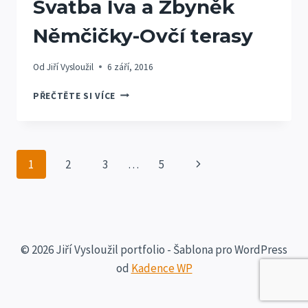
Svatba Iva a Zbyněk
Němčičky-Ovčí terasy
Od
Jiří Vysloužil
6 září, 2016
SVATBA
PŘEČTĚTE SI VÍCE
IVA
A
ZBYNĚK
NĚMČIČKY-
Navigace
Další
1
2
3
…
5
OVČÍ
TERASY
na
strana
stránce
© 2026 Jiří Vysloužil portfolio - Šablona pro WordPress
od
Kadence WP