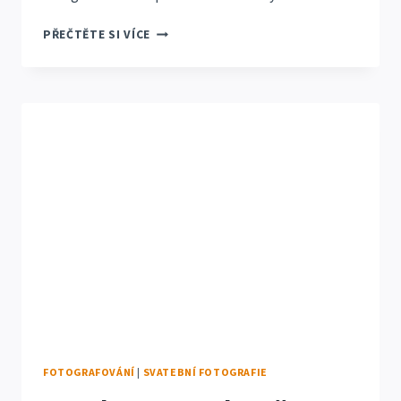
SVATBA
PŘEČTĚTE SI VÍCE
VERONIKA
A
ROMAN
VSETÍN
FOTOGRAFOVÁNÍ
|
SVATEBNÍ FOTOGRAFIE