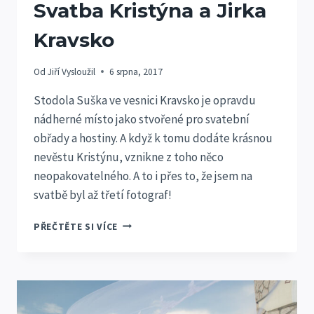
Svatba Kristýna a Jirka
Kravsko
Od
Jiří Vysloužil
6 srpna, 2017
Stodola Suška ve vesnici Kravsko je opravdu
nádherné místo jako stvořené pro svatební
obřady a hostiny. A když k tomu dodáte krásnou
nevěstu Kristýnu, vznikne z toho něco
neopakovatelného. A to i přes to, že jsem na
svatbě byl až třetí fotograf!
SVATBA
PŘEČTĚTE SI VÍCE
KRISTÝNA
A
JIRKA
KRAVSKO