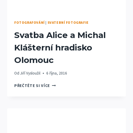
FOTOGRAFOVÁNÍ
|
SVATEBNÍ FOTOGRAFIE
Svatba Alice a Michal
Klášterní hradisko
Olomouc
Od
Jiří Vysloužil
6 října, 2016
SVATBA
PŘEČTĚTE SI VÍCE
ALICE
A
MICHAL
KLÁŠTERNÍ
HRADISKO
OLOMOUC