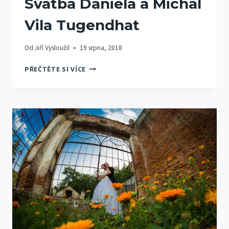
Svatba Daniela a Michal
Vila Tugendhat
Od
Jiří Vysloužil
19 srpna, 2018
SVATBA
PŘEČTĚTE SI VÍCE
DANIELA
A
MICHAL
VILA
TUGENDHAT