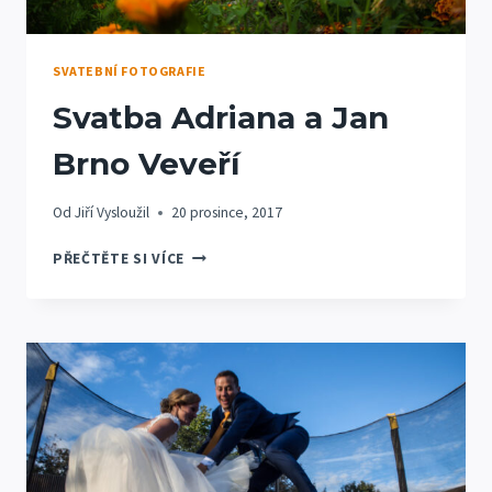
SVATEBNÍ FOTOGRAFIE
Svatba Adriana a Jan
Brno Veveří
Od
Jiří Vysloužil
20 prosince, 2017
SVATBA
PŘEČTĚTE SI VÍCE
ADRIANA
A
JAN
BRNO
VEVEŘÍ