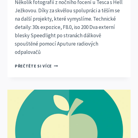
Několik fotografií z nočního focení u Tesca s Hell
Ježkovou. Díky za skvělou spolupráci a těším se
na další projekty, které vymyslíme. Technické
detaily: 30s expozice, F8.0, iso 200 Dva externí
blesky Speedlight po stranách dálkově
spouštěné pomocí Aputure radiových
odpalovačů
NOČNÍ
PŘEČTĚTE SI VÍCE
FOCENÍ
U
TESCA