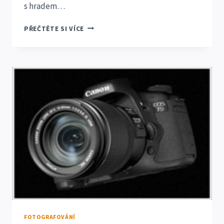
s hradem…
SVATEBNÍ
PŘEČTĚTE SI VÍCE
FOTOGRAFIE
BOUZOV
ROSŤA
A
MARCELKA
JANÍKOVI
23.8.2014
FOTOGRAFOVÁNÍ