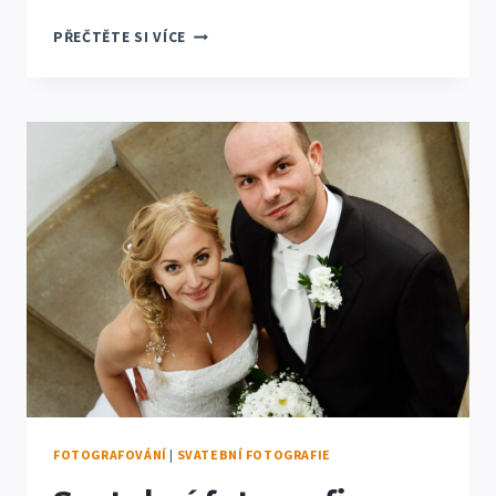
DATABÁZE
PŘEČTĚTE SI VÍCE
OVOCNÝCH
PLODIN
PŘESUNUTA
NA
NOVOU
DOMÉNU
FOTOGRAFOVÁNÍ
|
SVATEBNÍ FOTOGRAFIE