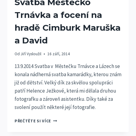
Svatba Městečko
Trnávka a focení na
hradě Cimburk Maruška
a David
Od
Jiří Vysloužil
16 září, 2014
13.9.2014 Svatba v Městečku Trnávce a Lázech se
konala nádherná svatba kamarádky, kterou znám
již od dětství. Velký dík za skvělou spolupráci
patří Helence Ježkové, která mi dělala druhou
fotografku a zároveň asistentku. Díky také za
svolení použít některé její fotografie.
SVATBA
PŘEČTĚTE SI VÍCE
MĚSTEČKO
TRNÁVKA