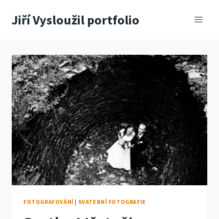
Přeskočit
Jiří Vysloužil portfolio
na
obsah
FOTOGRAFOVÁNÍ
|
SVATEBNÍ FOTOGRAFIE