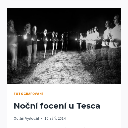
A
FOCENÍ
NA
HRADĚ
CIMBURK
MARUŠKA
A
DAVID
FOTOGRAFOVÁNÍ
Noční focení u Tesca
Od
Jiří Vysloužil
10 září, 2014